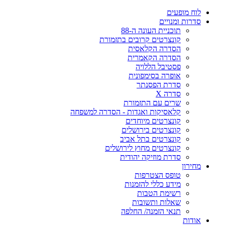
לוח מופעים
סדרות ומנויים
תוכניית העונה ה-88
קונצרטים קרובים בתזמורת
הסדרה הקלאסית
הסדרה הקאמרית
פסטיבל הללויה
אופרה בסימפונית
סדרת הפסנתר
סדרה X
שרים עם התזמורת
קלאסיקות ואגדות - הסדרה למשפחה
קונצרטים מיוחדים
קונצרטים בירושלים
קונצרטים בתל אביב
קונצרטים מחוץ לירושלים
סדרת מוזיקה יהודית
מחירון
טופס הצטרפות
מידע כללי להזמנות
רשימת הטבות
שאלות ותשובות
תנאי הזמנה/ החלפה
אודות