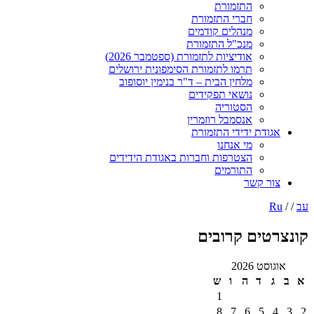
התזמורת
חברי התזמורת
מנהלים קודמים
מנכ"ל התזמורת
אודיציות לתזמורת (ספטמבר 2026)
תרמו לתזמורת הסימפונית ירושלים
מלחין הבית – ד"ר בנימין יוסופוב
נושאי תפקידים
הסטוריה
אנסמבל רוזמרין
אגודת ידידי התזמורת
מי אנחנו
הצטרפות וחברות באגודת הידידים
התורמים
צור קשר
עב
/ /
Ru
קונצרטים קרובים
אוגוסט 2026
א
ב
ג
ד
ה
ו
ש
1
8
7
6
5
4
3
2