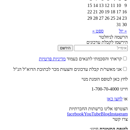
15
14
13
12
11
10
9
22
21
20
19
18
17
16
29
28
27
26
25
24
23
31
30
« יול
ספט »
הרשמה לניוזלטר
הירשמו לקבלת עדכונים
הירשם
קראתי והסכמתי לתנאים בעמוד
מדיניות פרטיות
אני מאשר/ת קבלת עדכונים והצעות מכר לכתובת הדוא"ל הנ"ל
לחץ כאן לטופס הזמנת מנוי
חייגו 1-700-70-4000
או
לחצו כאן
הצטרפו אלינו ברשתות החברתיות
facebook
YouTube
Blog
Instagram
צרו קשר
לקופת התזמורת
חייגו: