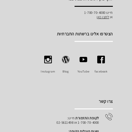
חייגו 1-700-70-4000
או
לחצו כאן
הצטרפו אלינו ברשתות החברתיות
Instagram
Blog
YouTube
facebook
צרו קשר
לקופת התזמורת
חייגו:
1-700-70-4000 או 02-5611498
שעות פעילות הקופה: