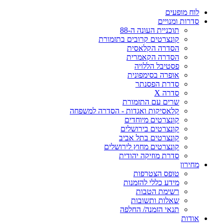
ח מופעים
רות ומנויים
תוכניית העונה ה-88
קונצרטים קרובים בתזמורת
הסדרה הקלאסית
הסדרה הקאמרית
פסטיבל הללויה
אופרה בסימפונית
סדרת הפסנתר
סדרה X
שרים עם התזמורת
קלאסיקות ואגדות - הסדרה למשפחה
קונצרטים מיוחדים
קונצרטים בירושלים
קונצרטים בתל אביב
קונצרטים מחוץ לירושלים
סדרת מוזיקה יהודית
ירון
טופס הצטרפות
מידע כללי להזמנות
רשימת הטבות
שאלות ותשובות
תנאי הזמנה/ החלפה
דות