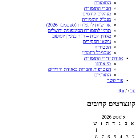
התזמורת
חברי התזמורת
מנהלים קודמים
מנכ"ל התזמורת
אודיציות לתזמורת (ספטמבר 2026)
תרמו לתזמורת הסימפונית ירושלים
מלחין הבית – ד"ר בנימין יוסופוב
נושאי תפקידים
הסטוריה
אנסמבל רוזמרין
ודת ידידי התזמורת
מי אנחנו
הצטרפות וחברות באגודת הידידים
התורמים
ר קשר
טים קרובים
ט 2026
ד
ה
ו
ש
1
8
7
6
5