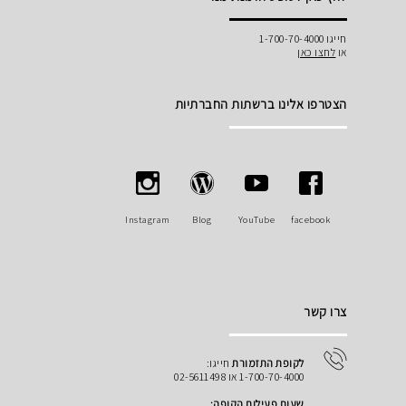
חייגו 1-700-70-4000
או
לחצו כאן
הצטרפו אלינו ברשתות החברתיות
Instagram
Blog
YouTube
facebook
צרו קשר
לקופת התזמורת
חייגו:
1-700-70-4000 או 02-5611498
שעות פעילות הקופה: