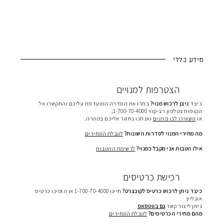
מידע כללי
הצטרפות למנויים
כיצד
ניצן לרכוש מנוי?
בחרו את הסדרה המועדפת עליכם והתקשרו אל
הקופות בטלפון רב-קווי 1-700-70-4000;
או
השאירו לנו פרטים
ואנחנו נחזור אליכם במהרה.
מה מחירי המנוי לסדרות השונות?
לטבלת המחירים
אילו הטבות אני מקבל כמנוי?
לרשימת ההטבות
רכישת כרטיסים
כיצד ניתן לרכוש כרטיס לקונצרט?
חייגו 1-700-70-4000 או הזמינו כרטיס
אונליין
ניתן ליצור קשר
גם בווטסאפ
מהם מחירי הכרטיסים?
לטבלת המחירים