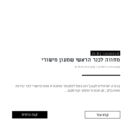
8 בספטמבר | 19:30
מחווה לכנר הראשי שמעון מישורי
קונצרטים בירושלים
\
קונצרטים מיוחדים
בכורה ישראלית לקונצ'רטו בסול לפסנתר ותזמורת מאת מישורי לצד יצירות
מאת בלוך, סן-סנס ורימסקי-קורסקוב
קנה כרטיס
קרא עוד