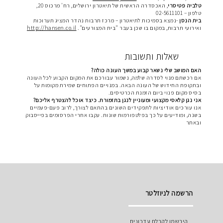
טלביה פטיסרי
, האכסדרה הראשית של תיאטרון ירושלים, רח' מרכוס 20,
טלפון – 02-5611101
בית הנסן
-נמצא בסמיכות לתיאטרון – מרכז תרבות נהדר המציג תערוכות
ואירועי תרבות, במקום בו שכן בעבר "בית המצורעים".
http://hansen.co.il
שאלות ותשובות
האם המושב שלי נשאר קבוע במשך העונה כולה?
אם רכשתם מנוי לסדרה שלמה, נשמור עבורכם את המקום הקבוע לכל העונה
ובתקופת החידוש של העונה הבאה. במנויים הפתוחים שמירת מקומות על
בסיס מקום פנוי ביום הזמנת הכרטיסים.
אני נגן קלאסי מקצועי ומעוניין לנגן בתזמורת. כיצד אוכל להצטרף אליכם?
אנו עורכים אודיציות לתפקידים השונים בהתאם לצורך, לרוב פעם-פעמיים
בשנה, ומודיעים על כך בפלטפורמות שונות. עקבו אחרי הפרסומים בפייסבוק
ובאתר
הרשמה לניוזלטר
הירשמו לקבלת עדכונים