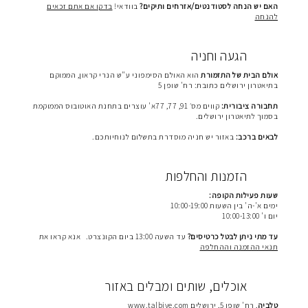
האם יש הנחה לסטודנטים/אזרחים ותיקים?
בוודאי!
בדקו אם אתם זכאים
להנחה
הגעה וחניה
אולם הבית של התזמורת
הוא האולם הסימפוני ע"ש הנרי קראון, הממוקם
בתיאטרון ירושלים כתובת: רח' שופן 5
תחבורה ציבורית:
קווים מס׳ 91, 77, 77א' עוצרים בתחנת האוטובוס הממוקמת
בסמוך לתיאטרון ירושלים.
לבאים ברכב:
באזור יש חניה מוסדרת בתשלום לנוחיותכם.
הזמנות והחלפות
שעות פעילות הקופה:
ימים א'-ה' בין השעות 10:00-19:00
יום ו' 10:00-13:00
עד מתי ניתן לבטל כרטיסים?
עד השעה 13:00 ביום הקונצרט. אנא קראו את
תנאי ההזמנה וההחלפה
אוכלים, שותים ומבלים באזור
טלביה
, רח' שופן 5, ירושלים
www.talbiye.com