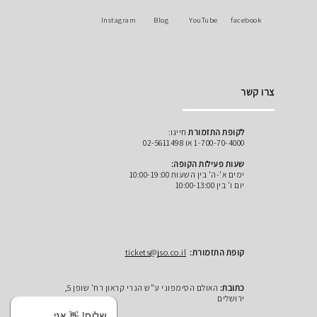
Instagram
Blog
YouTube
facebook
צרו קשר
לקופת התזמורת
חייגו:
1-700-70-4000 או 02-5611498
שעות פעילות הקופה:
ימים א'-ה' בין השעות 10:00-19:00
יום ו' בין 10:00-13:00
קופת התזמורת:
tickets@jso.co.il
כתובת:
האולם הסימפוני ע"ש הנרי קראון רח' שופן 5,
ירושלים
שלום! 👋 אני