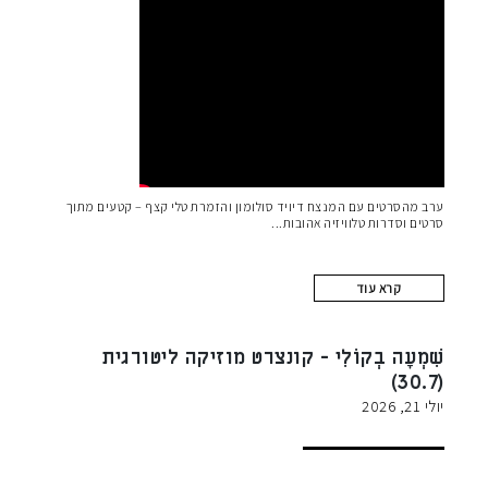
ערב מהסרטים עם המנצח דיויד סולומון והזמרת טלי קצף – קטעים מתוך
סרטים וסדרות טלוויזיה אהובות
קרא עוד
שִׁמְעָה בְקוֹלִי - קונצרט מוזיקה ליטורגית
(30.7)
יולי 21, 2026