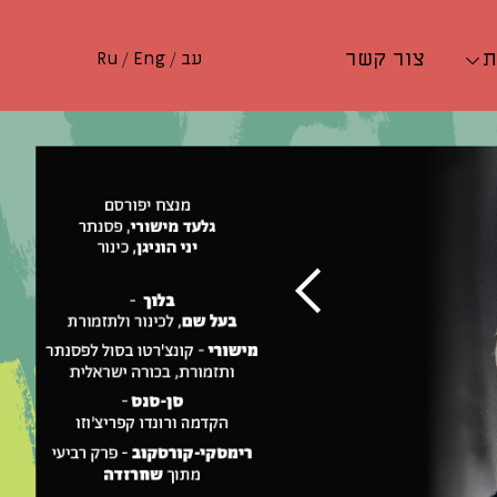
ת
צור קשר
עב
/
Eng
/
Ru