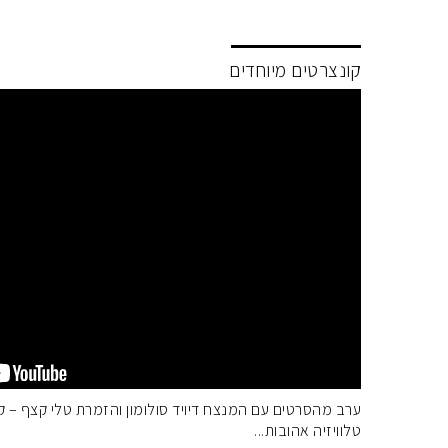
קונצרטים מיוחדים
ערב מהסרטים עם המנצח דיויד סולומון והזמרת טלי קצף – ק
טלוויזיה אהובות