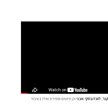
קנר
,
לוונדובסקי
ו
אבני
וכן פיוטים וספיריצ'ואלז בעיבוד