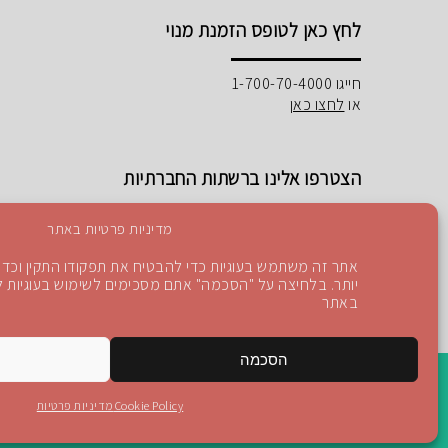
לחץ כאן לטופס הזמנת מנוי
חייגו 1-700-70-4000
או
לחצו כאן
הצטרפו אלינו ברשתות החברתיות
מדיניות פרטיות באתר
אתר זה משתמש בעוגיות כדי להבטיח את תפקודו התקין וכדי 
יותר. בלחיצה על "הסכמה" אתם מסכימים לשימוש בעוגיות לפ
Instagram
Blog
YouTube
facebook
באתר
הסכמה
Cookie Policy
מדיניות פרטיות