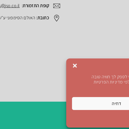
קופת התזמורת:
s@jso.co.il
כתובת:
האולם הסימפוני ע"ש הנרי ק
לספק לך חוויה טובה
י מדיניות הפרטיות
דחיה