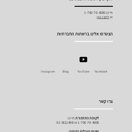
חייגו 1-700-70-4000
או
לחצו כאן
הצטרפו אלינו ברשתות החברתיות
Instagram
Blog
YouTube
facebook
צרו קשר
לקופת התזמורת
חייגו:
1-700-70-4000 או 02-5611498
שעות פעילות הקופה: