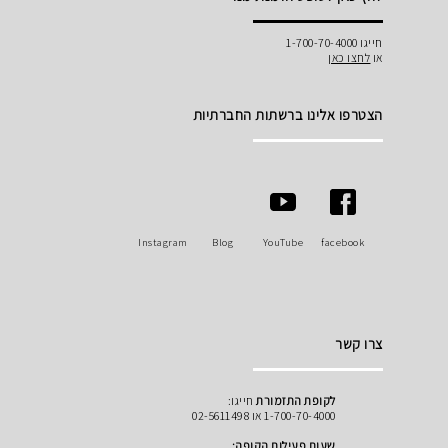
חייגו 1-700-70-4000
או
לחצו כאן
הצטרפו אלינו ברשתות החברתיות
Instagram
Blog
YouTube
facebook
צרו קשר
לקופת התזמורת
חייגו:
1-700-70-4000 או 02-5611498
שעות פעילות הקופה: