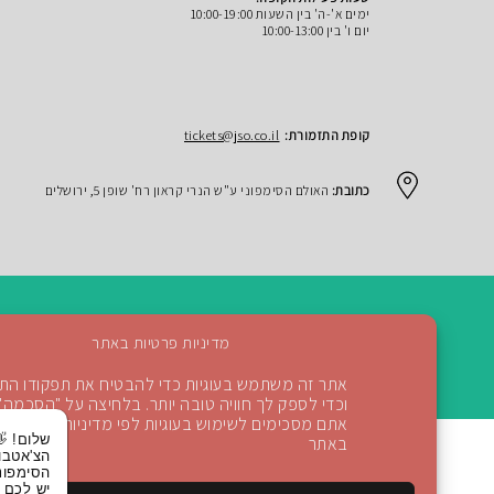
ימים א'-ה' בין השעות 10:00-19:00
יום ו' בין 10:00-13:00
קופת התזמורת:
tickets@jso.co.il
כתובת:
האולם הסימפוני ע"ש הנרי קראון רח' שופן 5, ירושלים
מדיניות פרטיות באתר
אתר זה משתמש בעוגיות כדי להבטיח את תפקודו התקין
חזרה למעלה
וכדי לספק לך חוויה טובה יותר. בלחיצה על "הסכמה"
אתם מסכימים לשימוש בעוגיות לפי מדיניות הפרטיות
שלום! 👋 אני
באתר
הצ'אטבוט של
הסימפונית ירושלי
יש לכם שאלות?