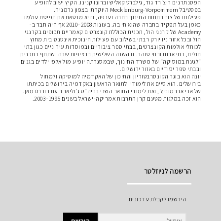
הפסנתרנים ריצ'רד גוד, גילברט קאליש וברונו קנינו. הקיץ ישוב להופיע
בפסטיבל Mecklenburg-Vorpommern היוקרתי בצפון גרמניה.
פעילותו של צור בתחום החינוך רחבה וענפה, והיא מבטאת את תפיסת עולמו
כאמן בעל תפקיד בחברה שהוא חי בה. בעונות 2008–2010 אף היה חבר ב-
Academy של קרנגי הול, תכנית הכוללת קונצרטים קאמריים תכופים בקרנגי
הול ובכל אזור ניו יורק רבתי בשילוב עם פעילות חינוכית אינטנסיבית מחוץ
לכותלי אולמות הקונצרטים, בבתי ספר ציבוריים ובמוסדות עירוניים כגון בתי
חולים, בתי אבות ובתי סוהר. זו השנה השלישית ברציפות שבה ישתתף בתכנית
"לגעת במוסיקה" של משרד החינוך, שבמסגרתה יופיע מול אלפי ילדים בגנים
ובבתי ספר יסודיים באזור ירושלים.
יונה הוא בוגר הקונסרבטוריון והתיכון של האקדמיה למוסיקה ולמחול
בירושלים. הוא סיים את לימודיו לתואר הראשון באקדמיה בירושלים בכיתתו
של אבי אברמוביץ', ואת לימודי התואר השני בביה"ס ג'וליארד עם רוברט מאן.
הוא זכה במלגות מטעם קרן התרבות אמריקה-ישראל בשנים 1995–2003.
הרשמה לניוזלטר
הירשמו לקבלת עדכונים