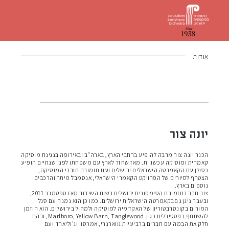
אודות
יונה צור
הכנר יונה צור מרבה להופיע ברחבי הארץ, בארה"ב ובאירופה בנגינת מוסיקה
קאמרית ומוסיקה עכשווית. מאז שחזר לארץ עם משפחתו לפני שנתיים הופיע
כסולן עם הקאמרטה הישראלית ירושלים ועם תזמורת חובבי המוסיקה,
הצטרף לסיורים של הפרויקט הקאמרי הישראלי, אנסמבל מיתר והרכבים
נוספים בארץ.
צור חבר בתזמורת הסימפונית ירושלים רשות השידור מאז ספטמבר 2011,
ובעבר ניגן ג םבקאמרטה הישראלית ירושלים. כמו כן הוא נמנה עם סגל
המורים בקונסרבטוריון של האקדמיה למוסיקה ולמחול בירושלים. הוא הוזמן
להשתתף בפסטיבלים כגון Marlboro, Yellow Barn, Tanglewood, ובהם
חלק את הבמה עם חברים ברביעיות גווארנרי, אמרסון וג'וליארד ועם