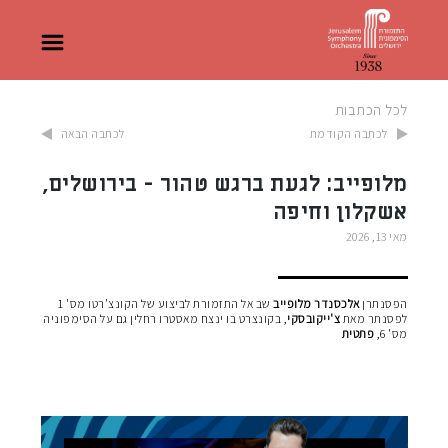
לכל הכתבות
לכתבה הקודמת
לכתבה הבאה
מלופייב: לגעת ברגש טהור - בירושלים,
אשקלון וחיפה
מאי 13, 2026
הפסנתרן
אלכסנדר מלופייב
שב אל התזמורת לביצוע של הקונצ'רטו מס' 1
לפסנתר מאת
צ'ייקובסקי
, בקונצרט בו ינצח מאסטרו רחלין גם על הסימפוניה
מס' 6,
פתטית