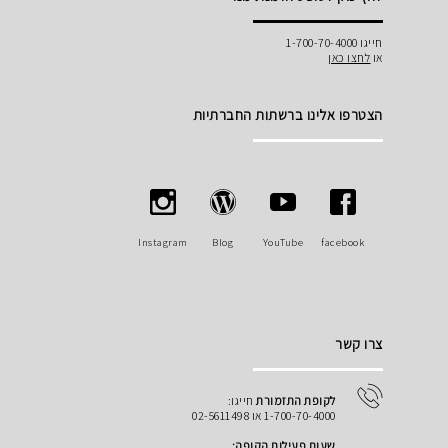
חייגו 1-700-70-4000
או
לחצו כאן
הצטרפו אלינו ברשתות החברתיות
Instagram
Blog
YouTube
facebook
צרו קשר
לקופת התזמורת
חייגו:
1-700-70-4000 או 02-5611498
שעות פעילות הקופה: