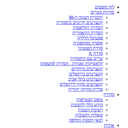
ח מופעים
רות ומנויים
תוכניית העונה ה-88
קונצרטים קרובים בתזמורת
הסדרה הקלאסית
הסדרה הקאמרית
פסטיבל הללויה
אופרה בסימפונית
סדרת הפסנתר
סדרה X
שרים עם התזמורת
קלאסיקות ואגדות - הסדרה למשפחה
קונצרטים מיוחדים
קונצרטים בירושלים
קונצרטים בתל אביב
קונצרטים מחוץ לירושלים
סדרת מוזיקה יהודית
ירון
טופס הצטרפות
מידע כללי להזמנות
רשימת הטבות
שאלות ותשובות
תנאי הזמנה/ החלפה
דות