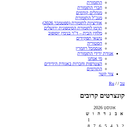
התזמורת
חברי התזמורת
מנהלים קודמים
מנכ"ל התזמורת
אודיציות לתזמורת (ספטמבר 2026)
תרמו לתזמורת הסימפונית ירושלים
מלחין הבית – ד"ר בנימין יוסופוב
נושאי תפקידים
הסטוריה
אנסמבל רוזמרין
ודת ידידי התזמורת
מי אנחנו
הצטרפות וחברות באגודת הידידים
התורמים
ר קשר
טים קרובים
ט 2026
ד
ה
ו
ש
1
8
7
6
5