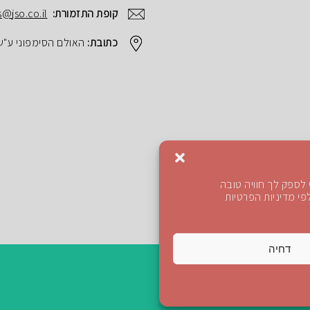
קופת התזמורת:
s@jso.co.il
כתובת:
האולם הסימפוני ע"ש הנרי ק
לספק לך חוויה טובה
י מדיניות הפרטיות
דחיה