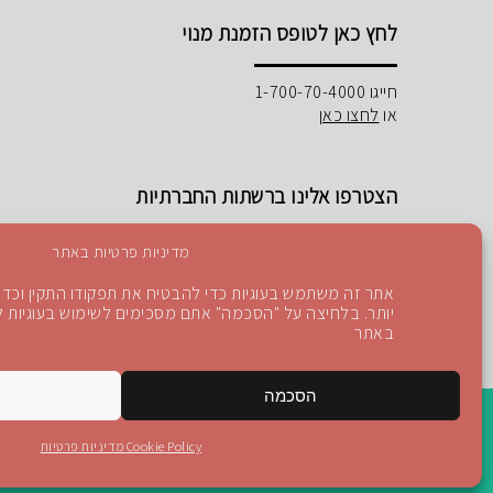
לחץ כאן לטופס הזמנת מנוי
חייגו 1-700-70-4000
או
לחצו כאן
הצטרפו אלינו ברשתות החברתיות
מדיניות פרטיות באתר
אתר זה משתמש בעוגיות כדי להבטיח את תפקודו התקין וכדי 
יותר. בלחיצה על "הסכמה" אתם מסכימים לשימוש בעוגיות לפ
Instagram
Blog
YouTube
facebook
באתר
הסכמה
Cookie Policy
מדיניות פרטיות