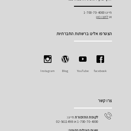
חייגו 1-700-70-4000
או
לחצו כאן
הצטרפו אלינו ברשתות החברתיות
Instagram
Blog
YouTube
facebook
צרו קשר
לקופת התזמורת
חייגו:
1-700-70-4000 או 02-5611498
שעות פעילות הקופה: