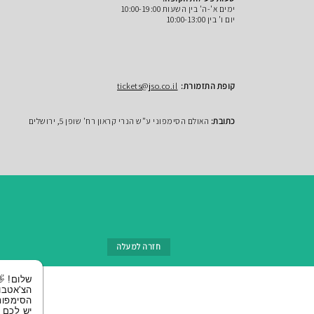
ימים א'-ה' בין השעות 10:00-19:00
יום ו' בין 10:00-13:00
קופת התזמורת:
tickets@jso.co.il
כתובת:
האולם הסימפוני ע"ש הנרי קראון רח' שופן 5, ירושלים
חזרה למעלה
שלום! 👋 אני
הצ'אטבוט של
הסימפונית ירושלי
יש לכם שאלות?