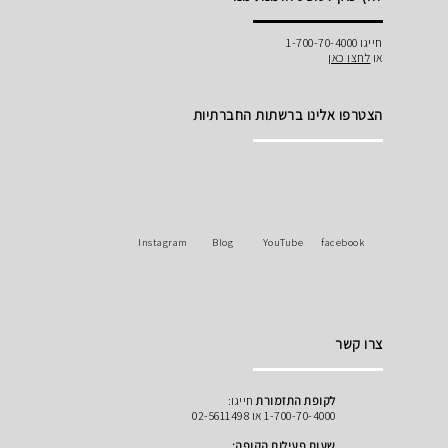
חייגו 1-700-70-4000
או
לחצו כאן
הצטרפו אלינו ברשתות החברתיות
Instagram
Blog
YouTube
facebook
צרו קשר
לקופת התזמורת
חייגו:
1-700-70-4000 או 02-5611498
שעות פעילות הקופה: