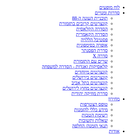
ח מופעים
רות ומנויים
תוכניית העונה ה-88
קונצרטים קרובים בתזמורת
הסדרה הקלאסית
הסדרה הקאמרית
פסטיבל הללויה
אופרה בסימפונית
סדרת הפסנתר
סדרה X
שרים עם התזמורת
קלאסיקות ואגדות - הסדרה למשפחה
קונצרטים מיוחדים
קונצרטים בירושלים
קונצרטים בתל אביב
קונצרטים מחוץ לירושלים
סדרת מוזיקה יהודית
ירון
טופס הצטרפות
מידע כללי להזמנות
רשימת הטבות
שאלות ותשובות
תנאי הזמנה/ החלפה
דות