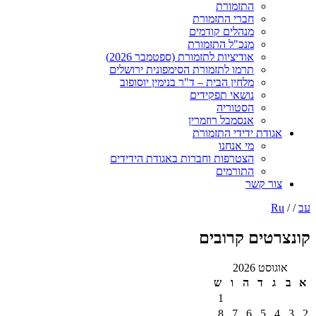
התזמורת
חברי התזמורת
מנהלים קודמים
מנכ"ל התזמורת
אודיציות לתזמורת (ספטמבר 2026)
תרמו לתזמורת הסימפונית ירושלים
מלחין הבית – ד"ר בנימין יוסופוב
נושאי תפקידים
הסטוריה
אנסמבל רוזמרין
ודת ידידי התזמורת
מי אנחנו
הצטרפות וחברות באגודת הידידים
התורמים
ר קשר
טים קרובים
ט 2026
ד
ה
ו
ש
1
8
7
6
5