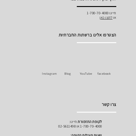
חייגו 1-700-70-4000
או
לחצו כאן
הצטרפו אלינו ברשתות החברתיות
Instagram
Blog
YouTube
facebook
צרו קשר
לקופת התזמורת
חייגו:
1-700-70-4000 או 02-5611498
שעות פעילות הקופה: