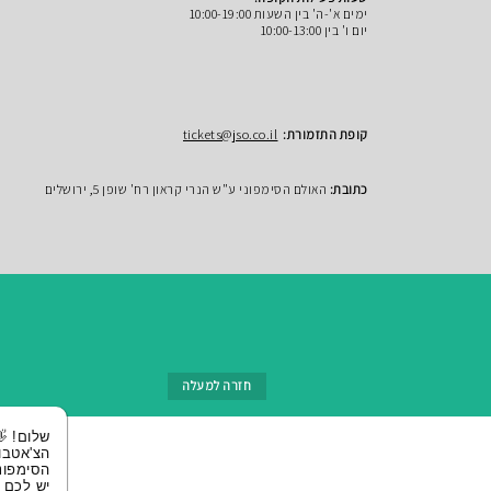
ימים א'-ה' בין השעות 10:00-19:00
יום ו' בין 10:00-13:00
קופת התזמורת:
tickets@jso.co.il
כתובת:
האולם הסימפוני ע"ש הנרי קראון רח' שופן 5, ירושלים
חזרה למעלה
שלום! 👋 אני
הצ'אטבוט של
הסימפונית ירושלי
יש לכם שאלות?