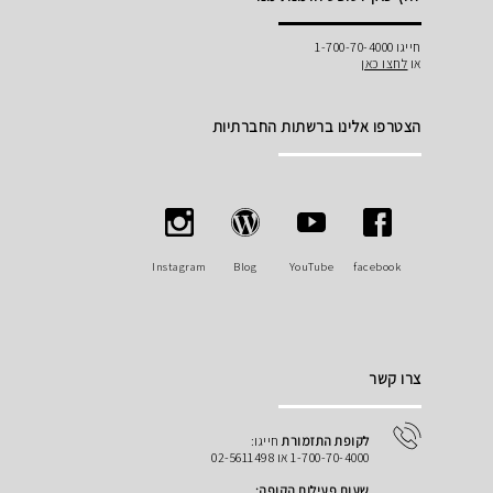
חייגו 1-700-70-4000
או
לחצו כאן
הצטרפו אלינו ברשתות החברתיות
Instagram
Blog
YouTube
facebook
צרו קשר
לקופת התזמורת
חייגו:
1-700-70-4000 או 02-5611498
שעות פעילות הקופה: