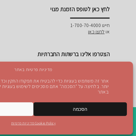
לחץ כאן לטופס הזמנת מנוי
חייגו 1-700-70-4000
או
לחצו כאן
הצטרפו אלינו ברשתות החברתיות
מדיניות פרטיות באתר
אתר זה משתמש בעוגיות כדי להבטיח את תפקודו התקין וכדי 
יותר. בלחיצה על "הסכמה" אתם מסכימים לשימוש בעוגיות לפ
Instagram
Blog
YouTube
facebook
באתר
הסכמה
Cookie Policy
מדיניות פרטיות