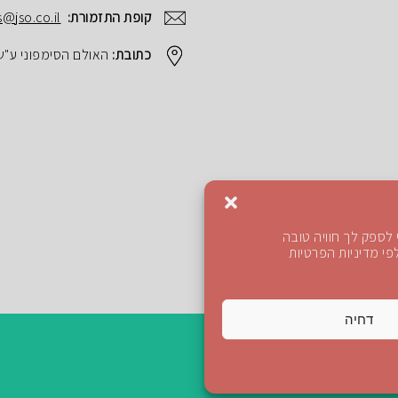
קופת התזמורת:
s@jso.co.il
כתובת:
האולם הסימפוני ע"ש הנרי ק
לספק לך חוויה טובה
י מדיניות הפרטיות
דחיה