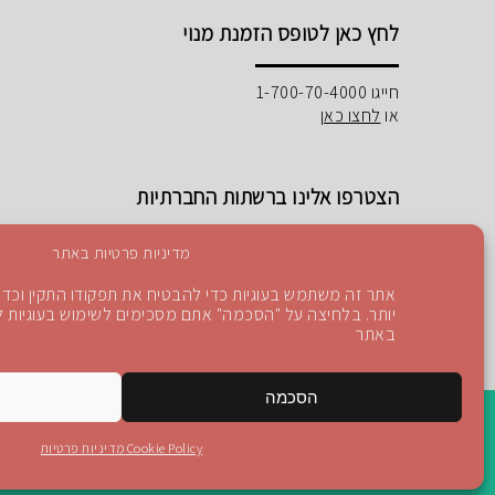
לחץ כאן לטופס הזמנת מנוי
חייגו 1-700-70-4000
או
לחצו כאן
הצטרפו אלינו ברשתות החברתיות
מדיניות פרטיות באתר
אתר זה משתמש בעוגיות כדי להבטיח את תפקודו התקין וכדי 
יותר. בלחיצה על "הסכמה" אתם מסכימים לשימוש בעוגיות לפ
Instagram
Blog
YouTube
facebook
באתר
הסכמה
Cookie Policy
מדיניות פרטיות