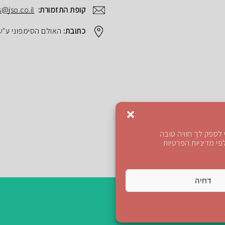
קופת התזמורת:
s@jso.co.il
כתובת:
האולם הסימפוני ע"ש הנרי ק
לספק לך חוויה טובה
י מדיניות הפרטיות
דחיה