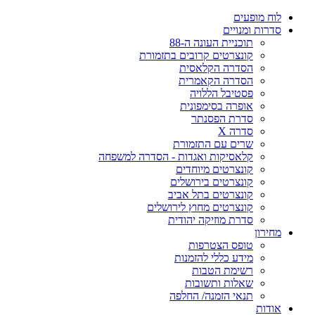
ח מופעים
רות ומנויים
תוכניית העונה ה-88
קונצרטים קרובים בתזמורת
הסדרה הקלאסית
הסדרה הקאמרית
פסטיבל הללויה
אופרה בסימפונית
סדרת הפסנתר
סדרה X
שרים עם התזמורת
קלאסיקות ואגדות - הסדרה למשפחה
קונצרטים מיוחדים
קונצרטים בירושלים
קונצרטים בתל אביב
קונצרטים מחוץ לירושלים
סדרת מוזיקה יהודית
ירון
טופס הצטרפות
מידע כללי להזמנות
רשימת הטבות
שאלות ותשובות
תנאי הזמנה/ החלפה
דות