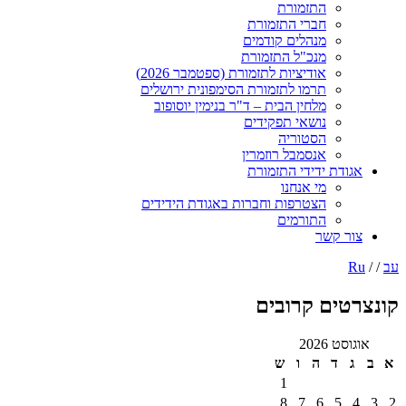
התזמורת
חברי התזמורת
מנהלים קודמים
מנכ"ל התזמורת
אודיציות לתזמורת (ספטמבר 2026)
תרמו לתזמורת הסימפונית ירושלים
מלחין הבית – ד"ר בנימין יוסופוב
נושאי תפקידים
הסטוריה
אנסמבל רוזמרין
ודת ידידי התזמורת
מי אנחנו
הצטרפות וחברות באגודת הידידים
התורמים
ר קשר
טים קרובים
ט 2026
ד
ה
ו
ש
1
8
7
6
5