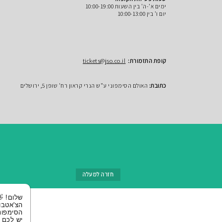
ימים א'-ה' בין השעות 10:00-19:00
יום ו' בין 10:00-13:00
קופת התזמורת:
tickets@jso.co.il
כתובת:
האולם הסימפוני ע"ש הנרי קראון רח' שופן 5, ירושלים
חזרה למעלה
שלום! 👋 אני
הצ'אטבוט של
הסימפונית ירושלי
יש לכם שאלות?