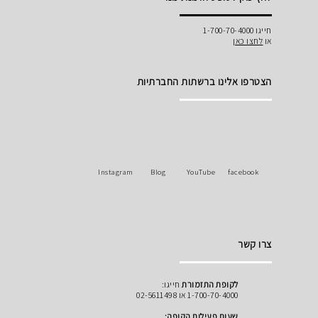
חייגו 1-700-70-4000
או
לחצו כאן
הצטרפו אלינו ברשתות החברתיות
Instagram
Blog
YouTube
facebook
צרו קשר
לקופת התזמורת
חייגו:
1-700-70-4000 או 02-5611498
שעות פעילות הקופה: