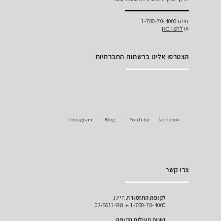
חייגו 1-700-70-4000
או
לחצו כאן
הצטרפו אלינו ברשתות החברתיות
Instagram
Blog
YouTube
facebook
צרו קשר
לקופת התזמורת
חייגו:
1-700-70-4000 או 02-5611498
שעות פעילות הקופה: