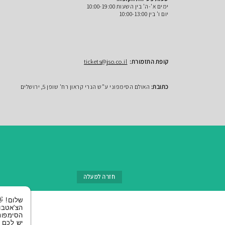
ימים א'-ה' בין השעות 10:00-19:00
יום ו' בין 10:00-13:00
קופת התזמורת:
tickets@jso.co.il
כתובת:
האולם הסימפוני ע"ש הנרי קראון רח' שופן 5, ירושלים
חזרה למעלה
שלום! 👋 אני
הצ'אטבוט של
הסימפונית ירושלי
יש לכם שאלות?