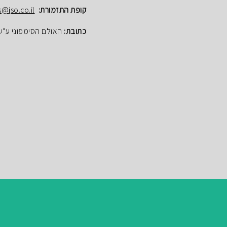
קופת התזמורת:
s@jso.co.il
כתובת:
האולם הסימפוני ע"ש הנרי ק