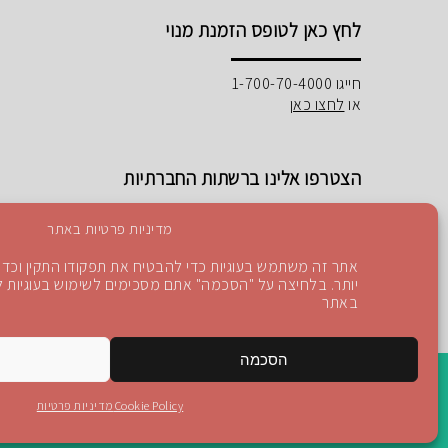
לחץ כאן לטופס הזמנת מנוי
חייגו 1-700-70-4000
או
לחצו כאן
הצטרפו אלינו ברשתות החברתיות
מדיניות פרטיות באתר
אתר זה משתמש בעוגיות כדי להבטיח את תפקודו התקין וכדי 
יותר. בלחיצה על "הסכמה" אתם מסכימים לשימוש בעוגיות לפ
Instagram
Blog
YouTube
facebook
באתר
הסכמה
Cookie Policy
מדיניות פרטיות