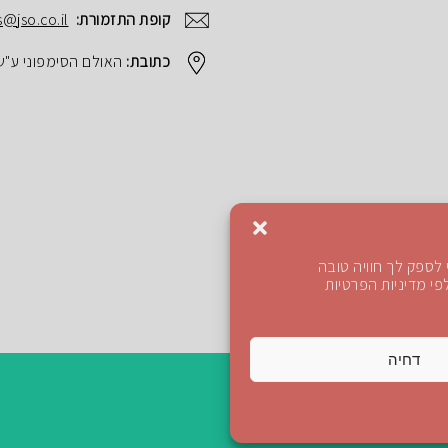
קופת התזמורת:
s@jso.co.il
כתובת:
האולם הסימפוני ע"ש הנרי ק
לספק לך חוויה טובה
י מדיניות הפרטיות
דחיה