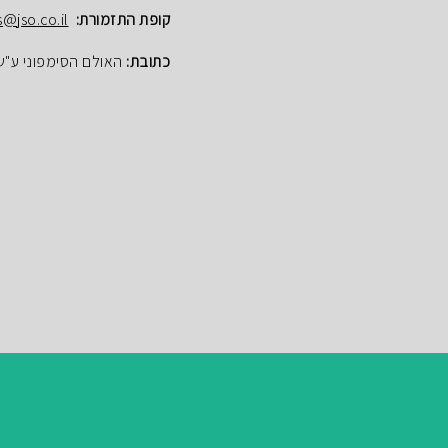
קופת התזמורת:
s@jso.co.il
כתובת:
האולם הסימפוני ע"ש הנרי ק