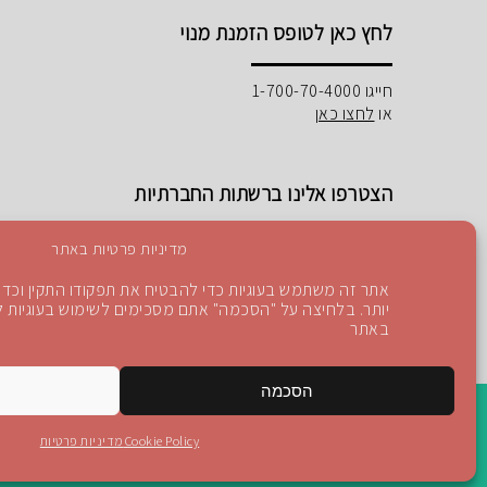
לחץ כאן לטופס הזמנת מנוי
חייגו 1-700-70-4000
או
לחצו כאן
הצטרפו אלינו ברשתות החברתיות
מדיניות פרטיות באתר
אתר זה משתמש בעוגיות כדי להבטיח את תפקודו התקין וכדי 
יותר. בלחיצה על "הסכמה" אתם מסכימים לשימוש בעוגיות לפ
Instagram
Blog
YouTube
facebook
באתר
הסכמה
Cookie Policy
מדיניות פרטיות