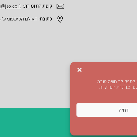
קופת התזמורת:
s@jso.co.il
כתובת:
האולם הסימפוני ע"ש הנרי ק
לספק לך חוויה טובה
י מדיניות הפרטיות
דחיה