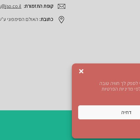
קופת התזמורת:
s@jso.co.il
כתובת:
האולם הסימפוני ע"ש הנרי ק
לספק לך חוויה טובה
י מדיניות הפרטיות
דחיה