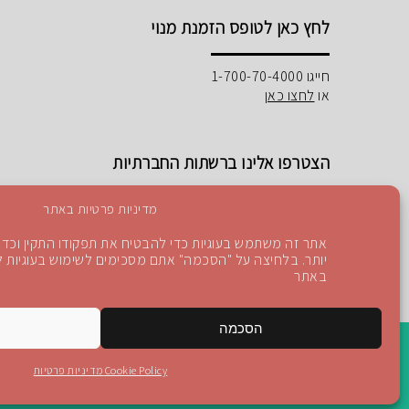
לחץ כאן לטופס הזמנת מנוי
חייגו 1-700-70-4000
או
לחצו כאן
הצטרפו אלינו ברשתות החברתיות
מדיניות פרטיות באתר
אתר זה משתמש בעוגיות כדי להבטיח את תפקודו התקין וכדי 
יותר. בלחיצה על "הסכמה" אתם מסכימים לשימוש בעוגיות לפ
Instagram
Blog
YouTube
facebook
באתר
הסכמה
Cookie Policy
מדיניות פרטיות