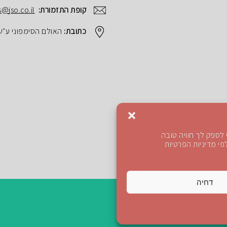
קופת התזמורת:
s@jso.co.il
כתובת:
האולם הסימפוני ע"ש הנרי ק
לספק לך חוויה טובה
י מדיניות הפרטיות
דחיה