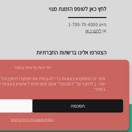
לחץ כאן לטופס הזמנת מנוי
חייגו 1-700-70-4000
או
לחצו כאן
הצטרפו אלינו ברשתות החברתיות
מדיניות פרטיות באתר
אתר זה משתמש בעוגיות כדי להבטיח את תפקודו התקין וכדי 
יותר. בלחיצה על "הסכמה" אתם מסכימים לשימוש בעוגיות לפ
Instagram
Blog
YouTube
facebook
באתר
הסכמה
Cookie Policy
מדיניות פרטיות