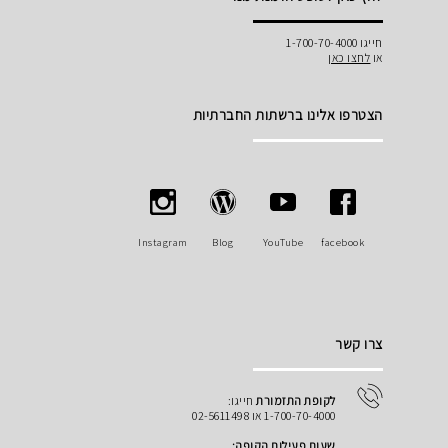
חייגו 1-700-70-4000
או
לחצו כאן
הצטרפו אלינו ברשתות החברתיות
Instagram
Blog
YouTube
facebook
צרו קשר
לקופת התזמורת
חייגו:
1-700-70-4000 או 02-5611498
שעות פעילות הקופה: