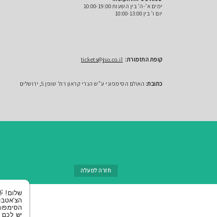
ימים א'-ה' בין השעות 10:00-19:00
יום ו' בין 10:00-13:00
קופת התזמורת:
tickets@jso.co.il
כתובת:
האולם הסימפוני ע"ש הנרי קראון רח' שופן 5, ירושלים
חזרה למעלה
שלום! 👋 אני
הצ'אטבוט של
הסימפונית ירושלי
יש לכם שאלות?