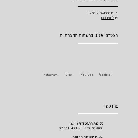
חייגו 1-700-70-4000
או
לחצו כאן
הצטרפו אלינו ברשתות החברתיות
Instagram
Blog
YouTube
facebook
צרו קשר
לקופת התזמורת
חייגו:
1-700-70-4000 או 02-5611498
שעות פעילות הקופה: