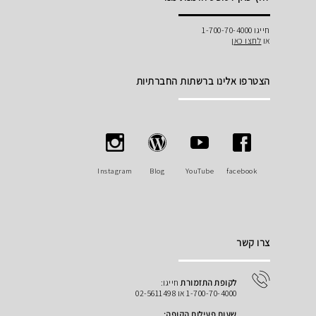
חייגו 1-700-70-4000
או
לחצו כאן
הצטרפו אלינו ברשתות החברתיות
Instagram
Blog
YouTube
facebook
צרו קשר
לקופת התזמורת
חייגו:
1-700-70-4000 או 02-5611498
שעות פעילות הקופה: