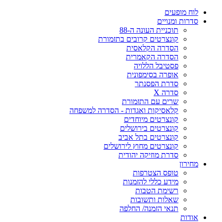
ח מופעים
רות ומנויים
תוכניית העונה ה-88
קונצרטים קרובים בתזמורת
הסדרה הקלאסית
הסדרה הקאמרית
פסטיבל הללויה
אופרה בסימפונית
סדרת הפסנתר
סדרה X
שרים עם התזמורת
קלאסיקות ואגדות - הסדרה למשפחה
קונצרטים מיוחדים
קונצרטים בירושלים
קונצרטים בתל אביב
קונצרטים מחוץ לירושלים
סדרת מוזיקה יהודית
ירון
טופס הצטרפות
מידע כללי להזמנות
רשימת הטבות
שאלות ותשובות
תנאי הזמנה/ החלפה
דות