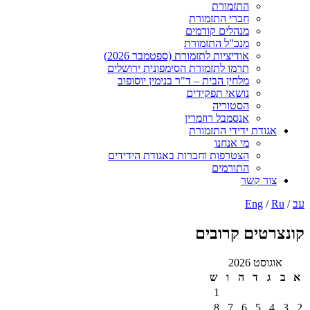
התזמורת
חברי התזמורת
מנהלים קודמים
מנכ"ל התזמורת
אודיציות לתזמורת (ספטמבר 2026)
תרמו לתזמורת הסימפונית ירושלים
מלחין הבית – ד"ר בנימין יוסופוב
נושאי תפקידים
הסטוריה
אנסמבל רוזמרין
ודת ידידי התזמורת
מי אנחנו
הצטרפות וחברות באגודת הידידים
התורמים
ר קשר
Eng
טים קרובים
ט 2026
ד
ה
ו
ש
1
8
7
6
5