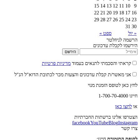
15
14
13
12
11
10
9
22
21
20
19
18
17
16
29
28
27
26
25
24
23
31
30
« יול
ספט »
הרשמה לניוזלטר
הירשמו לקבלת עדכונים
הירשם
קראתי והסכמתי לתנאים בעמוד
מדיניות פרטיות
אני מאשר/ת קבלת עדכונים והצעות מכר לכתובת הדוא"ל הנ"ל
לחץ כאן לטופס הזמנת מנוי
חייגו 1-700-70-4000
או
לחצו כאן
הצטרפו אלינו ברשתות החברתיות
facebook
YouTube
Blog
Instagram
צרו קשר
לקופת התזמורת
חייגו: