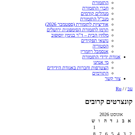
התזמורת
חברי התזמורת
מנהלים קודמים
מנכ"ל התזמורת
אודיציות לתזמורת (ספטמבר 2026)
תרמו לתזמורת הסימפונית ירושלים
מלחין הבית – ד"ר בנימין יוסופוב
נושאי תפקידים
הסטוריה
אנסמבל רוזמרין
אגודת ידידי התזמורת
מי אנחנו
הצטרפות וחברות באגודת הידידים
התורמים
צור קשר
עב
/ /
Ru
קונצרטים קרובים
אוגוסט 2026
א
ב
ג
ד
ה
ו
ש
1
8
7
6
5
4
3
2