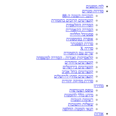
לוח מופעים
סדרות ומנויים
תוכניית העונה ה-88
קונצרטים קרובים בתזמורת
הסדרה הקלאסית
הסדרה הקאמרית
פסטיבל הללויה
אופרה בסימפונית
סדרת הפסנתר
סדרה X
שרים עם התזמורת
קלאסיקות ואגדות - הסדרה למשפחה
קונצרטים מיוחדים
קונצרטים בירושלים
קונצרטים בתל אביב
קונצרטים מחוץ לירושלים
סדרת מוזיקה יהודית
מחירון
טופס הצטרפות
מידע כללי להזמנות
רשימת הטבות
שאלות ותשובות
תנאי הזמנה/ החלפה
אודות