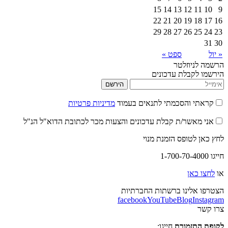
15
14
13
12
11
10
9
22
21
20
19
18
17
16
29
28
27
26
25
24
23
31
30
« יול
ספט »
הרשמה לניוזלטר
הירשמו לקבלת עדכונים
הירשם
קראתי והסכמתי לתנאים בעמוד
מדיניות פרטיות
אני מאשר/ת קבלת עדכונים והצעות מכר לכתובת הדוא"ל הנ"ל
לחץ כאן לטופס הזמנת מנוי
חייגו 1-700-70-4000
או
לחצו כאן
הצטרפו אלינו ברשתות החברתיות
facebook
YouTube
Blog
Instagram
צרו קשר
לקופת התזמורת
חייגו: