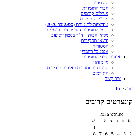
התזמורת
חברי התזמורת
מנהלים קודמים
מנכ"ל התזמורת
אודיציות לתזמורת (ספטמבר 2026)
תרמו לתזמורת הסימפונית ירושלים
מלחין הבית – ד"ר בנימין יוסופוב
נושאי תפקידים
הסטוריה
אנסמבל רוזמרין
אגודת ידידי התזמורת
מי אנחנו
הצטרפות וחברות באגודת הידידים
התורמים
צור קשר
עב
/ /
Ru
קונצרטים קרובים
אוגוסט 2026
א
ב
ג
ד
ה
ו
ש
1
8
7
6
5
4
3
2