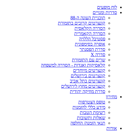
לוח מופעים
סדרות ומנויים
תוכניית העונה ה-88
קונצרטים קרובים בתזמורת
הסדרה הקלאסית
הסדרה הקאמרית
פסטיבל הללויה
אופרה בסימפונית
סדרת הפסנתר
סדרה X
שרים עם התזמורת
קלאסיקות ואגדות - הסדרה למשפחה
קונצרטים מיוחדים
קונצרטים בירושלים
קונצרטים בתל אביב
קונצרטים מחוץ לירושלים
סדרת מוזיקה יהודית
מחירון
טופס הצטרפות
מידע כללי להזמנות
רשימת הטבות
שאלות ותשובות
תנאי הזמנה/ החלפה
אודות