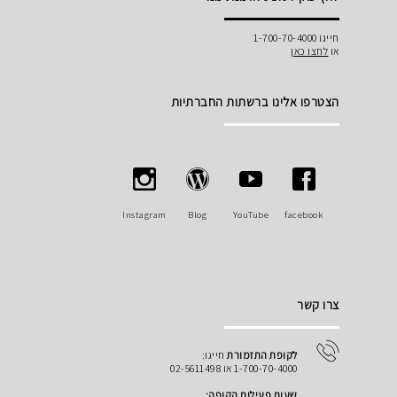
חייגו 1-700-70-4000
או
לחצו כאן
הצטרפו אלינו ברשתות החברתיות
Instagram
Blog
YouTube
facebook
צרו קשר
לקופת התזמורת
חייגו:
1-700-70-4000 או 02-5611498
שעות פעילות הקופה: