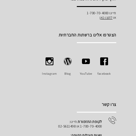
חייגו 1-700-70-4000
או
לחצו כאן
הצטרפו אלינו ברשתות החברתיות
Instagram
Blog
YouTube
facebook
צרו קשר
לקופת התזמורת
חייגו:
1-700-70-4000 או 02-5611498
שעות פעילות הקופה: