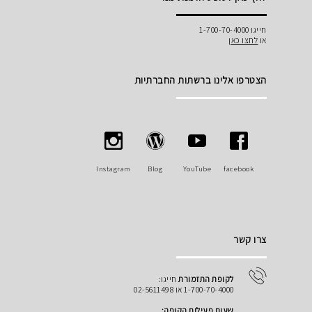
חייגו 1-700-70-4000
או
לחצו כאן
הצטרפו אלינו ברשתות החברתיות
Instagram
Blog
YouTube
facebook
צרו קשר
לקופת התזמורת
חייגו:
1-700-70-4000 או 02-5611498
שעות פעילות הקופה: