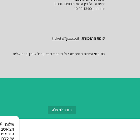
ימים א'-ה' בין השעות 10:00-19:00
יום ו' בין 10:00-13:00
קופת התזמורת:
tickets@jso.co.il
כתובת:
האולם הסימפוני ע"ש הנרי קראון רח' שופן 5, ירושלים
חזרה למעלה
שלום! 👋 אני
הצ'אטבוט של
הסימפונית ירושלי
יש לכם שאלות?