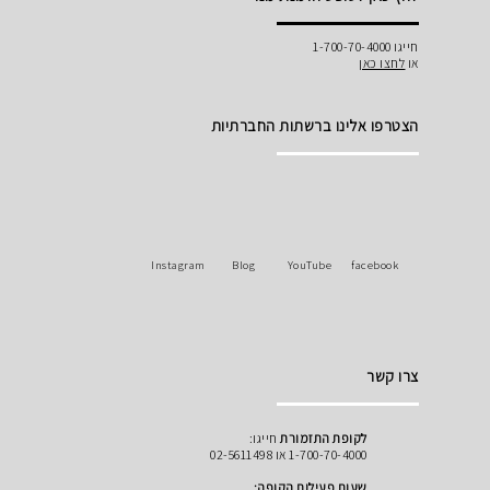
חייגו 1-700-70-4000
או
לחצו כאן
הצטרפו אלינו ברשתות החברתיות
Instagram
Blog
YouTube
facebook
צרו קשר
לקופת התזמורת
חייגו:
1-700-70-4000 או 02-5611498
שעות פעילות הקופה: