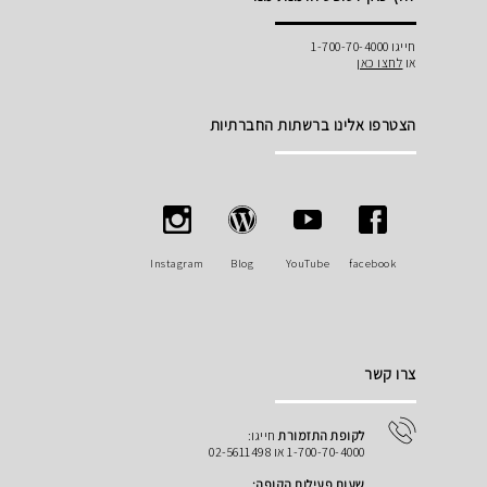
חייגו 1-700-70-4000
או
לחצו כאן
הצטרפו אלינו ברשתות החברתיות
Instagram
Blog
YouTube
facebook
צרו קשר
לקופת התזמורת
חייגו:
1-700-70-4000 או 02-5611498
שעות פעילות הקופה: