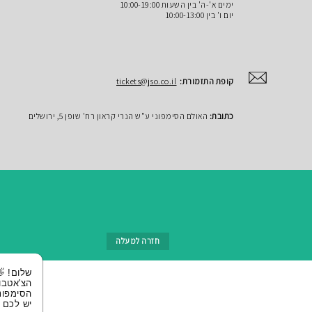
ימים א'-ה' בין השעות 10:00-19:00
יום ו' בין 10:00-13:00
קופת התזמורת:
tickets@jso.co.il
כתובת:
האולם הסימפוני ע"ש הנרי קראון רח' שופן 5, ירושלים
חזרה למעלה
שלום! 👋 אני
הצ'אטבוט של
הסימפונית ירושלי
יש לכם שאלות?