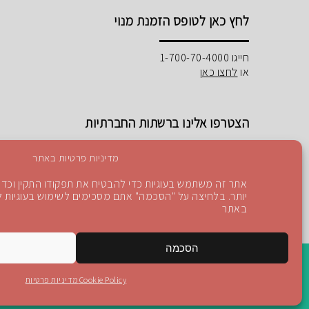
לחץ כאן לטופס הזמנת מנוי
חייגו 1-700-70-4000
או
לחצו כאן
הצטרפו אלינו ברשתות החברתיות
מדיניות פרטיות באתר
אתר זה משתמש בעוגיות כדי להבטיח את תפקודו התקין וכדי 
יותר. בלחיצה על "הסכמה" אתם מסכימים לשימוש בעוגיות לפ
Instagram
Blog
YouTube
facebook
באתר
הסכמה
Cookie Policy
מדיניות פרטיות