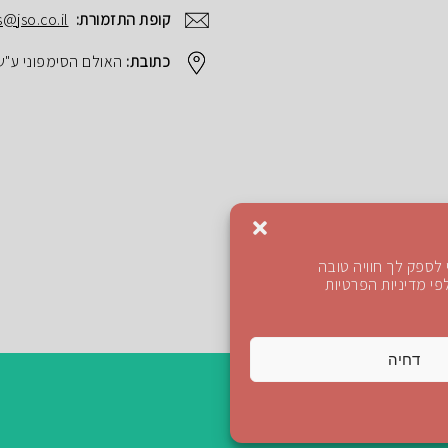
קופת התזמורת:
s@jso.co.il
כתובת:
האולם הסימפוני ע"ש הנרי ק
לספק לך חוויה טובה
י מדיניות הפרטיות
דחיה