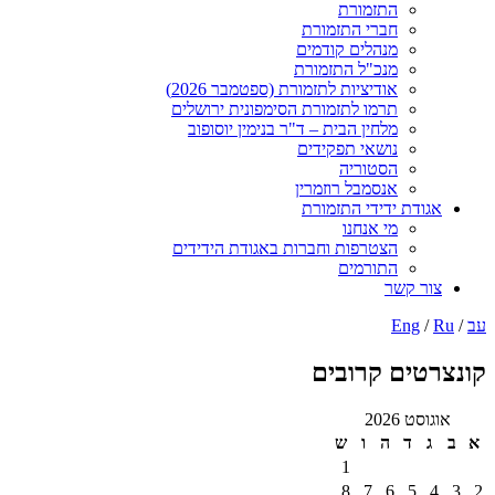
התזמורת
חברי התזמורת
מנהלים קודמים
מנכ"ל התזמורת
אודיציות לתזמורת (ספטמבר 2026)
תרמו לתזמורת הסימפונית ירושלים
מלחין הבית – ד"ר בנימין יוסופוב
נושאי תפקידים
הסטוריה
אנסמבל רוזמרין
ודת ידידי התזמורת
מי אנחנו
הצטרפות וחברות באגודת הידידים
התורמים
ר קשר
Eng
טים קרובים
ט 2026
ד
ה
ו
ש
1
8
7
6
5