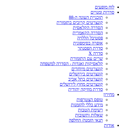
ח מופעים
רות ומנויים
תוכניית העונה ה-88
קונצרטים קרובים בתזמורת
הסדרה הקלאסית
הסדרה הקאמרית
פסטיבל הללויה
אופרה בסימפונית
סדרת הפסנתר
סדרה X
שרים עם התזמורת
קלאסיקות ואגדות - הסדרה למשפחה
קונצרטים מיוחדים
קונצרטים בירושלים
קונצרטים בתל אביב
קונצרטים מחוץ לירושלים
סדרת מוזיקה יהודית
ירון
טופס הצטרפות
מידע כללי להזמנות
רשימת הטבות
שאלות ותשובות
תנאי הזמנה/ החלפה
דות