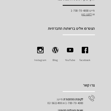
חייגו 1-700-70-4000
או
לחצו כאן
הצטרפו אלינו ברשתות החברתיות
Instagram
Blog
YouTube
facebook
צרו קשר
לקופת התזמורת
חייגו:
1-700-70-4000 או 02-5611498
שעות פעילות הקופה: