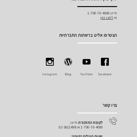
חייגו 1-700-70-4000
או
לחצו כאן
הצטרפו אלינו ברשתות החברתיות
Instagram
Blog
YouTube
facebook
צרו קשר
לקופת התזמורת
חייגו:
1-700-70-4000 או 02-5611498
שעות פעילות הקופה: