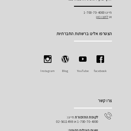
חייגו 1-700-70-4000
או
לחצו כאן
הצטרפו אלינו ברשתות החברתיות
Instagram
Blog
YouTube
facebook
צרו קשר
לקופת התזמורת
חייגו:
1-700-70-4000 או 02-5611498
שעות פעילות הקופה: