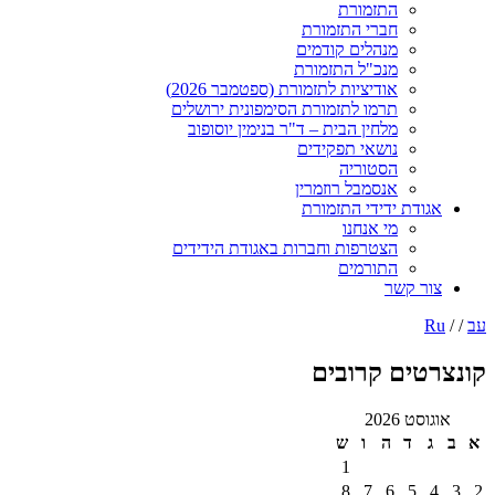
התזמורת
חברי התזמורת
מנהלים קודמים
מנכ"ל התזמורת
אודיציות לתזמורת (ספטמבר 2026)
תרמו לתזמורת הסימפונית ירושלים
מלחין הבית – ד"ר בנימין יוסופוב
נושאי תפקידים
הסטוריה
אנסמבל רוזמרין
אגודת ידידי התזמורת
מי אנחנו
הצטרפות וחברות באגודת הידידים
התורמים
צור קשר
עב
/ /
Ru
קונצרטים קרובים
אוגוסט 2026
א
ב
ג
ד
ה
ו
ש
1
8
7
6
5
4
3
2