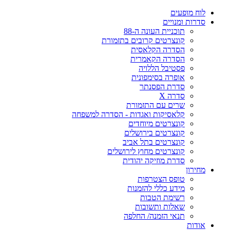
לוח מופעים
סדרות ומנויים
תוכניית העונה ה-88
קונצרטים קרובים בתזמורת
הסדרה הקלאסית
הסדרה הקאמרית
פסטיבל הללויה
אופרה בסימפונית
סדרת הפסנתר
סדרה X
שרים עם התזמורת
קלאסיקות ואגדות - הסדרה למשפחה
קונצרטים מיוחדים
קונצרטים בירושלים
קונצרטים בתל אביב
קונצרטים מחוץ לירושלים
סדרת מוזיקה יהודית
מחירון
טופס הצטרפות
מידע כללי להזמנות
רשימת הטבות
שאלות ותשובות
תנאי הזמנה/ החלפה
אודות