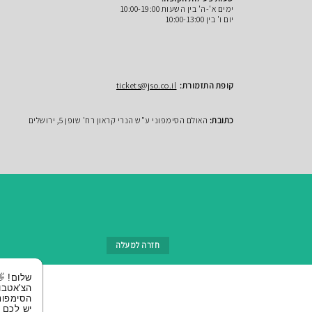
ימים א'-ה' בין השעות 10:00-19:00
יום ו' בין 10:00-13:00
קופת התזמורת:
tickets@jso.co.il
כתובת:
האולם הסימפוני ע"ש הנרי קראון רח' שופן 5, ירושלים
חזרה למעלה
שלום! 👋 אני
הצ'אטבוט של
הסימפונית ירושלי
יש לכם שאלות?