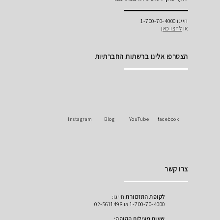
חייגו 1-700-70-4000
או
לחצו כאן
הצטרפו אלינו ברשתות החברתיות
Instagram
Blog
YouTube
facebook
צרו קשר
לקופת התזמורת
חייגו:
1-700-70-4000 או 02-5611498
שעות פעילות הקופה: