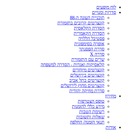
לוח מופעים
סדרות ומנויים
תוכניית העונה ה-88
קונצרטים קרובים בתזמורת
הסדרה הקלאסית
הסדרה הקאמרית
פסטיבל הללויה
אופרה בסימפונית
סדרת הפסנתר
סדרה X
שרים עם התזמורת
קלאסיקות ואגדות - הסדרה למשפחה
קונצרטים מיוחדים
קונצרטים בירושלים
קונצרטים בתל אביב
קונצרטים מחוץ לירושלים
סדרת מוזיקה יהודית
מחירון
טופס הצטרפות
מידע כללי להזמנות
רשימת הטבות
שאלות ותשובות
תנאי הזמנה/ החלפה
אודות