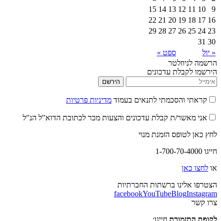
15
14
13
12
11
10
9
22
21
20
19
18
17
16
29
28
27
26
25
24
23
31
30
« יול
ספט »
הרשמה לניוזלטר
הירשמו לקבלת עדכונים
הירשם
קראתי והסכמתי לתנאים בעמוד
מדיניות פרטיות
אני מאשר/ת קבלת עדכונים והצעות מכר לכתובת הדוא"ל הנ"ל
לחץ כאן לטופס הזמנת מנוי
חייגו 1-700-70-4000
או
לחצו כאן
הצטרפו אלינו ברשתות החברתיות
facebook
YouTube
Blog
Instagram
צרו קשר
לקופת התזמורת
חייגו: