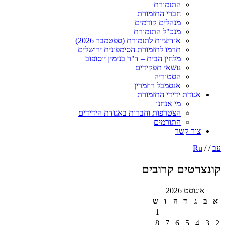
התזמורת
חברי התזמורת
מנהלים קודמים
מנכ"ל התזמורת
אודיציות לתזמורת (ספטמבר 2026)
תרמו לתזמורת הסימפונית ירושלים
מלחין הבית – ד"ר בנימין יוסופוב
נושאי תפקידים
הסטוריה
אנסמבל רוזמרין
אגודת ידידי התזמורת
מי אנחנו
הצטרפות וחברות באגודת הידידים
התורמים
צור קשר
עב
/ /
Ru
קונצרטים קרובים
אוגוסט 2026
א
ב
ג
ד
ה
ו
ש
1
8
7
6
5
4
3
2